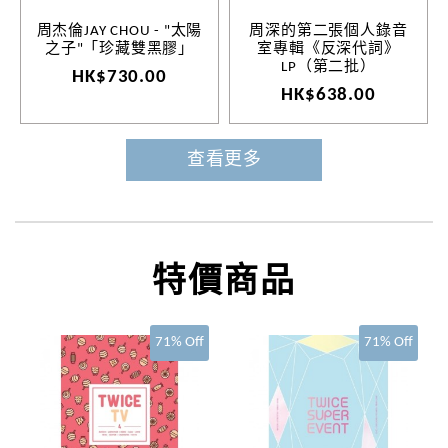
周杰倫JAY CHOU - "太陽
周深的第二張個人錄音
之子"「珍藏雙黑膠」
室專輯《反深代詞》
LP（第二批）
HK$730.00
HK$638.00
查看更多
特價商品
71% Off
71% Off