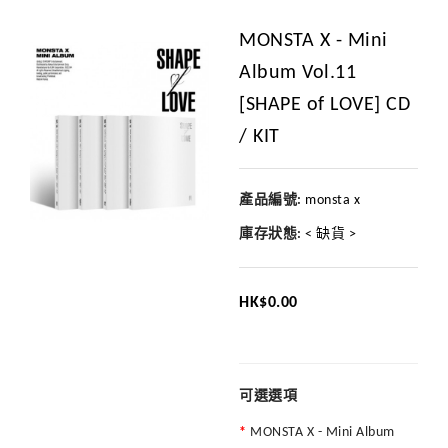
MONSTA X - Mini
Album Vol.11
[SHAPE of LOVE] CD
/ KIT
產品編號:
monsta x
庫存狀態:
< 缺貨 >
HK$0.00
可選選項
MONSTA X - Mini Album