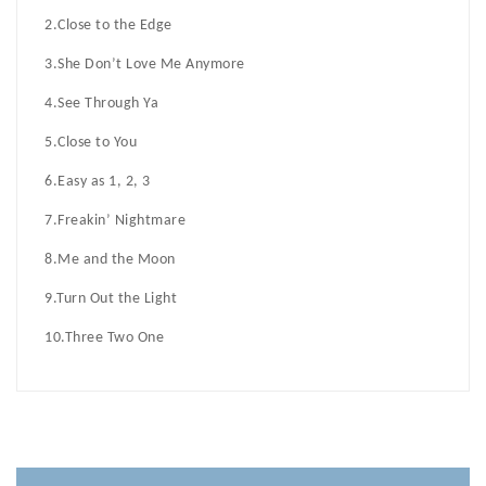
2.Close to the Edge
3.She Don’t Love Me Anymore
4.See Through Ya
5.Close to You
6.Easy as 1, 2, 3
7.Freakin’ Nightmare
8.Me and the Moon
9.Turn Out the Light
10.Three Two One