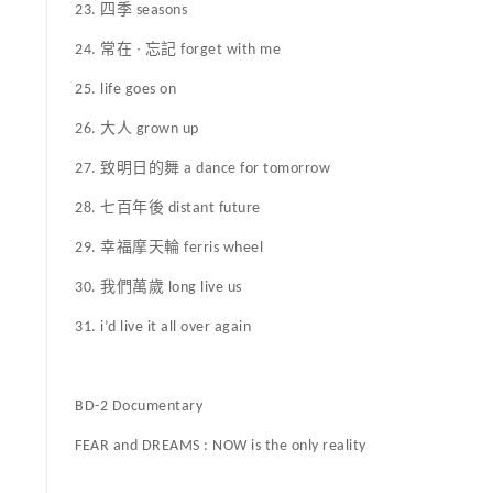
23. 四季 seasons
24. 常在 ∙ 忘記 forget with me
25. life goes on
26. 大人 grown up
27. 致明日的舞 a dance for tomorrow
28. 七百年後 distant future
29. 幸福摩天輪 ferris wheel
30. 我們萬歲 long live us
31. i’d live it all over again
BD-2 Documentary
FEAR and DREAMS : NOW is the only reality