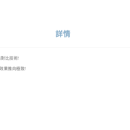
詳情
動態對比技術!
聲畫效果推向極致!