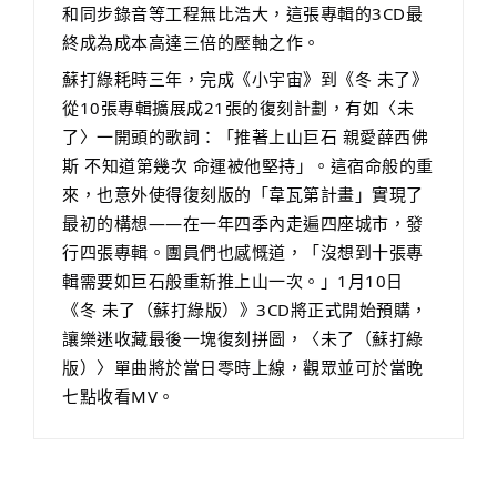
和同步錄音等工程無比浩大，這張專輯的3CD最
終成為成本高達三倍的壓軸之作。
蘇打綠耗時三年，完成《小宇宙》到《冬 未了》
從10張專輯擴展成21張的復刻計劃，有如〈未
了〉一開頭的歌詞：「推著上山巨石 親愛薛西佛
斯 不知道第幾次 命運被他堅持」。這宿命般的重
來，也意外使得復刻版的「韋瓦第計畫」實現了
最初的構想——在一年四季內走遍四座城市，發
行四張專輯。團員們也感慨道，「沒想到十張專
輯需要如巨石般重新推上山一次。」1月10日
《冬 未了（蘇打綠版）》3CD將正式開始預購，
讓樂迷收藏最後一塊復刻拼圖，〈未了（蘇打綠
版）〉單曲將於當日零時上線，觀眾並可於當晚
七點收看MV。