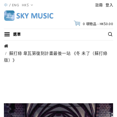
中
ENG
HK$
註冊
登入
0 項物品 - HK$0.00
選單
蘇打綠 韋瓦第復刻計畫最後一站 《冬 未了（蘇打綠
版）》