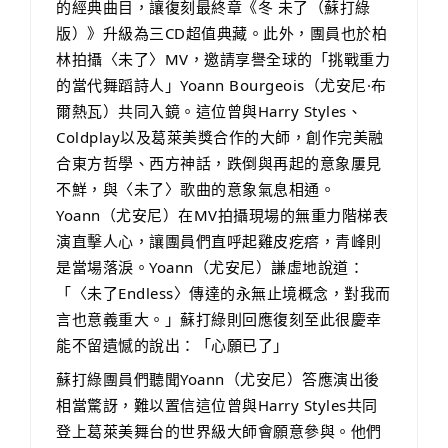
的經典曲目，讓復刻最終章《冬 未了（蘇打綠
版）》升級為三CD超值典藏。此外，團員也於柏
林拍攝〈未了〉MV，邀請享譽全球的「挑戰重力
的當代舞蹈詩人」Yoann Bourgeois（尤安尼·布
爾熱瓦）共同入鏡。這位曾與Harry Styles、
Coldplay以及葛萊美獎合作的大師，創作完美融
合東方哲學、西方神話，跌倒與再起的意象屢見
不鮮，與〈未了〉歌曲的意象氣息相通。
Yoann（尤安尼）在MV拍攝現場的無重力階梯表
演直擊人心，讓團員們直呼起雞皮疙瘩，青峰則
是當場落淚。Yoann（尤安尼）謙虛地說道：
「〈未了Endless〉傳達的永無止境概念，對我而
言也意義重大。」蘇打綠則回應復刻至此很慶幸
能不留遺憾的說出：「心願已了」
蘇打綠團員們聽聞Yoann（尤安尼）答應演出後
相當驚訝，難以置信這位曾與Harry Styles共同
登上葛萊美舞台的世界級大師會願意參與。他們