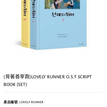
(背著善宰跑)LOVELY RUNNER O.S.T SCRIPT
BOOK (SET)
產品編號:
LOVELY RUNNER