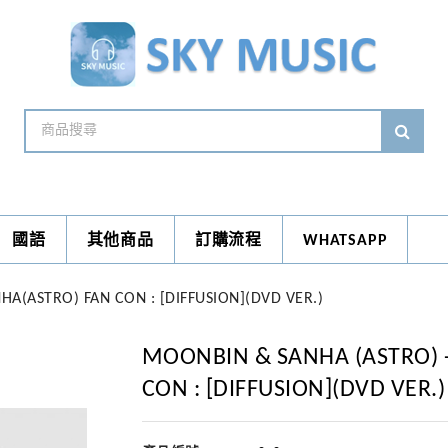
國語
其他商品
訂購流程
WHATSAPP
(ASTRO) FAN CON : [DIFFUSION](DVD VER.)
MOONBIN & SANHA (ASTRO) 
CON : [DIFFUSION](DVD VER.)