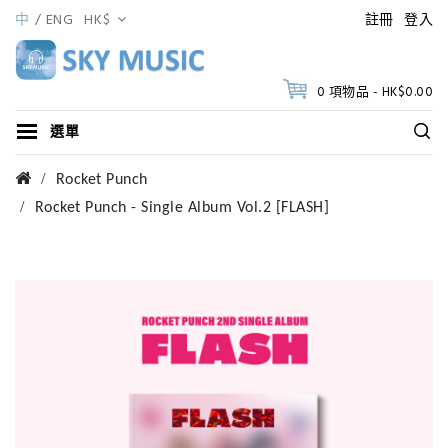
中
ENG
HK$
註冊
登入
0 項物品 - HK$0.00
選單
Rocket Punch
Rocket Punch - Single Album Vol.2 [FLASH]