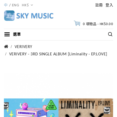
中
ENG
HK$
註冊
登入
0 項物品 - HK$0.00
選單
VERIVERY
VERIVERY - 3RD SINGLE ALBUM [Liminality - EP.LOVE]