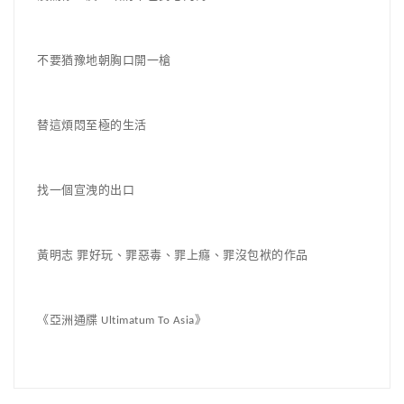
不要猶豫地朝胸口開一槍
替這煩悶至極的生活
找一個宣洩的出口
黃明志 罪好玩、罪惡毒、罪上癮、罪沒包袱的作品
《亞洲通牒 Ultimatum To Asia》