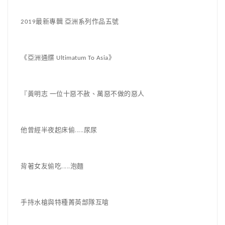
2019最新專輯 亞洲系列作品五號
《亞洲通牒 Ultimatum To Asia》
『黃明志 一位十惡不赦、萬惡不做的惡人
他曾經半夜起床偷.....尿尿
背著女友偷吃.....泡麵
手持水槍與特種菁英部隊互嗆