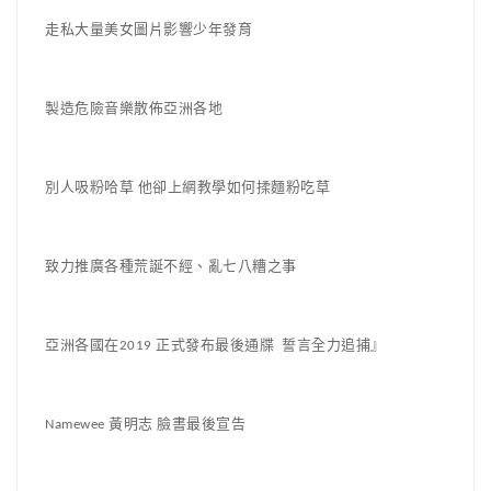
走私大量美女圖片影響少年發育
製造危險音樂散佈亞洲各地
別人吸粉哈草 他卻上網教學如何揉麵粉吃草
致力推廣各種荒誕不經、亂七八糟之事
亞洲各國在2019 正式發布最後通牒 誓言全力追捕』
Namewee 黃明志 臉書最後宣告