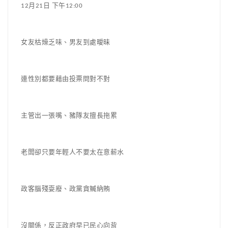
12月21日 下午12:00
女友枯燥乏味、男友到處曖昧
連性別都要藉由投票問對不對
主管出一張嘴、豬隊友擅長拖累
老闆卻只要年輕人不要太在意薪水
政客腦殘耍廢、政黨貪贓納賄
沒關係，反正政府早已民心向背