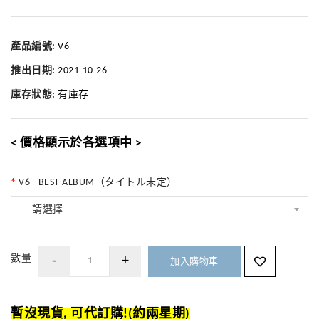
產品編號:
V6
推出日期:
2021-10-26
庫存狀態:
有庫存
< 價格顯示於各選項中 >
V6 - BEST ALBUM（タイトル未定）
--- 請選擇 ---
數量
加入購物車
暫沒現貨, 可代訂購!(約兩星期)