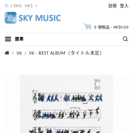
中
ENG
HK$
註冊
登入
0 項物品 - HK$0.00
選單
V6
V6 - BEST ALBUM（タイトル未定）