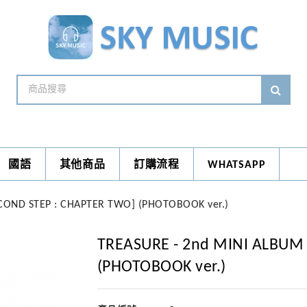
國語
其他商品
訂購流程
WHATSAPP
COND STEP : CHAPTER TWO] (PHOTOBOOK ver.)
TREASURE - 2nd MINI ALBUM
(PHOTOBOOK ver.)