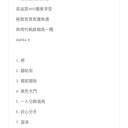
高品質HIFI聽覺享受
極致音質表露無遺
與時代軌跡融為一體
dahlia II
1. 絕
2. 囍帖街
3. 親密關係
4. 黃色大門
5. 一人分飾兩角
6. 好心分手
7. 漩渦