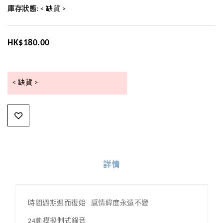
庫存狀態:
< 缺貨 >
HK$180.00
< 缺貨 >
詳情
時間週期週而復始 感情緯度永遠不變
24軌模擬制式錄音