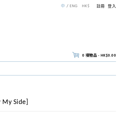
中
ENG
HK$
註冊
登入
0 項物品 - HK$0.00
 My Side]