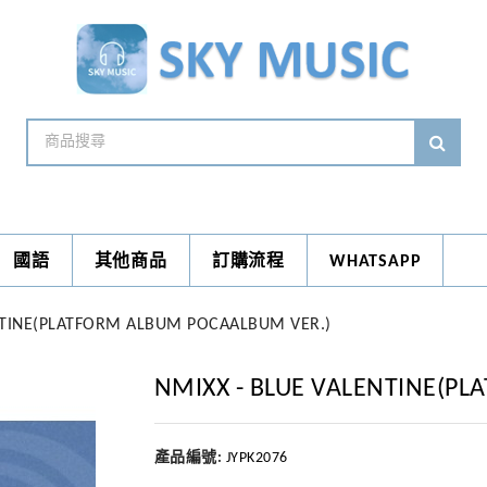
國語
其他商品
訂購流程
WHATSAPP
NTINE(PLATFORM ALBUM POCAALBUM VER.)
NMIXX - BLUE VALENTINE(P
產品編號:
JYPK2076