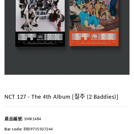
NCT 127 - The 4th Album [질주 (2 Baddies)]
產品編號:
SMK1484
Bar code:
8809755507244