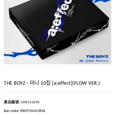
THE BOYZ - 미니 10집 [a;effect](FLOW VER.)
產品編號:
CMCC12243
Bar code:
8809704433846