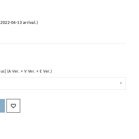
22-04-13 arrival.)
 (A Ver. + V Ver. + E Ver.)