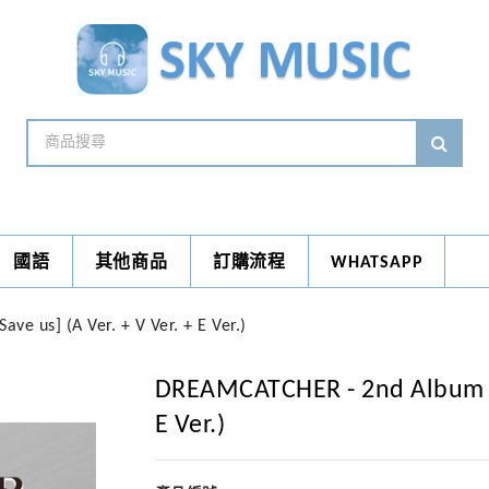
國語
其他商品
訂購流程
WHATSAPP
e us] (A Ver. + V Ver. + E Ver.)
DREAMCATCHER - 2nd Album [Ap
E Ver.)