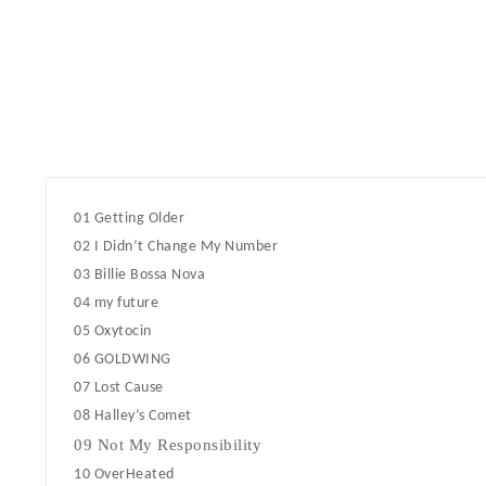
01 Getting Older
02 I Didn’t Change My Number
03 Billie Bossa Nova
04 my future
05 Oxytocin
06 GOLDWING
07 Lost Cause
08 Halley’s Comet
09 Not My Responsibility
10 OverHeated