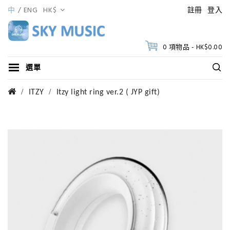
中
ENG
HK$
註冊
登入
0 項物品 - HK$0.00
選單
ITZY
Itzy light ring ver.2 ( JYP gift)