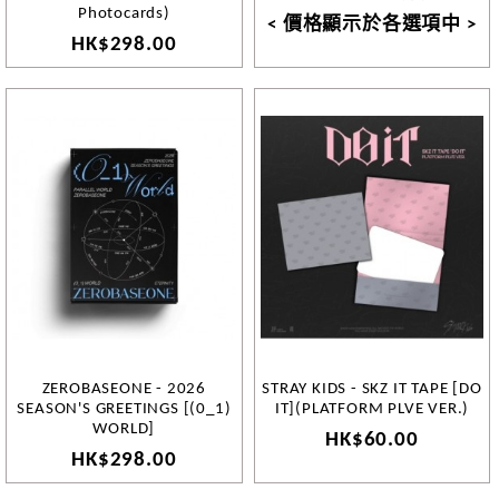
Photocards)
< 價格顯示於各選項中 >
HK$298.00
ZEROBASEONE - 2026
STRAY KIDS - SKZ IT TAPE [DO
SEASON'S GREETINGS [(0_1)
IT](PLATFORM PLVE VER.)
WORLD]
HK$60.00
HK$298.00