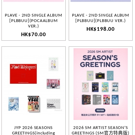
PLAVE - 2ND SINGLE ALBUM
PLAVE - 2ND SINGLE ALBUM
[PLBBUU](POCAALBUM
[PLBBUU](PLBBUU VER.)
VER.)
HK$198.00
HK$70.00
JYP 2026 SEASONS
2026 SM ARTIST SEASON'S
GREETINGS(including
GREETINGS (SM官方特典版)