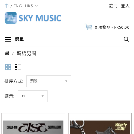
中
ENG
HK$
註冊
登入
0 項物品 - HK$0.00
選單
韓語男團
排序方式:
預設
顯示:
12