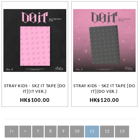
STRAY KIDS - SKZ IT TAPE [DO
STRAY KIDS - SKZ IT TAPE [DO
IT](IT VER.)
IT](DO VER.)
HK$100.00
HK$120.00
|<
<
7
8
9
10
11
12
13