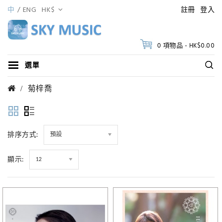
中
ENG
HK$
註冊
登入
0 項物品 - HK$0.00
選單
菊梓喬
排序方式:
預設
顯示:
12