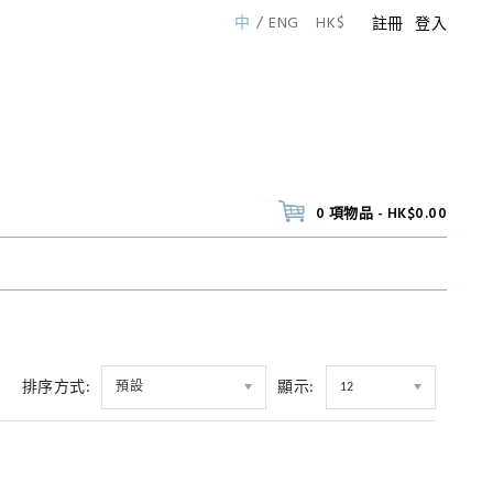
中
ENG
HK$
註冊
登入
0 項物品 - HK$0.00
排序方式:
顯示:
預設
12