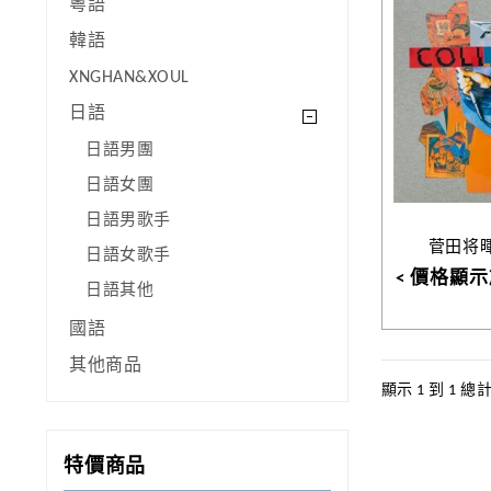
粵語
韓語
XNGHAN&XOUL
日語
日語男團
日語女團
日語男歌手
菅田将暉 
日語女歌手
< 價格顯示
日語其他
國語
其他商品
顯示 1 到 1 總計 
特價商品