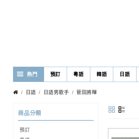
熱門
預訂
粵語
韓語
日語
日語
日語男歌手
菅田將暉
商品分類
預訂