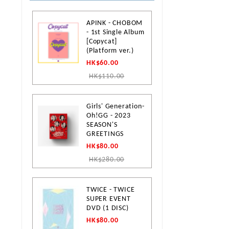
APINK - CHOBOM
- 1st Single Album
[Copycat]
(Platform ver.)
HK$60.00
HK$110.00
Girls' Generation-
Oh!GG - 2023
SEASON'S
GREETINGS
HK$80.00
HK$280.00
TWICE - TWICE
SUPER EVENT
DVD (1 DISC)
HK$80.00