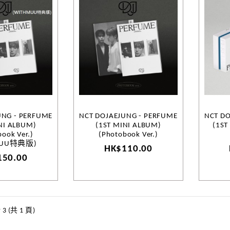
UNG - PERFUME
NCT DOJAEJUNG - PERFUME
NCT DO
NI ALBUM)
(1ST MINI ALBUM)
(1ST
ook Ver.)
(Photobook Ver.)
MUU特典版)
HK$110.00
150.00
3 (共 1 頁)