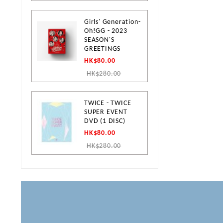
Girls' Generation-
Oh!GG - 2023
SEASON'S
GREETINGS
HK$80.00
HK$280.00
TWICE - TWICE
SUPER EVENT
DVD (1 DISC)
HK$80.00
HK$280.00