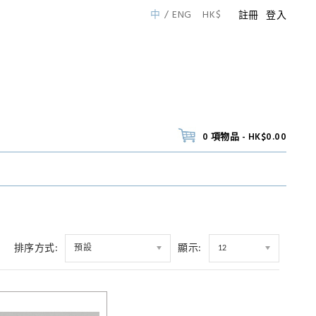
中
ENG
HK$
註冊
登入
0 項物品 - HK$0.00
排序方式:
顯示:
預設
12