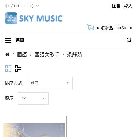
中
ENG
HK$
註冊
登入
0 項物品 - HK$0.00
選單
國語
國語女歌手
梁靜茹
排序方式:
預設
顯示:
12