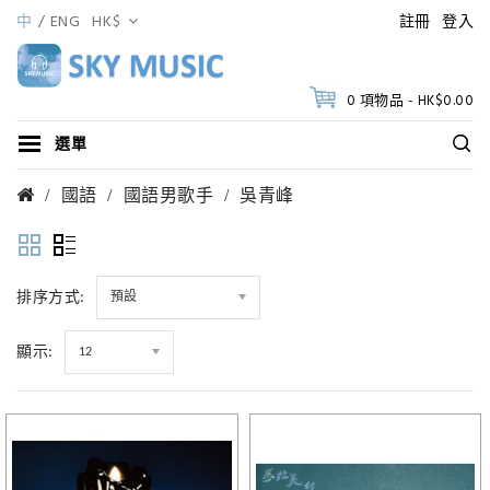
中
ENG
HK$
註冊
登入
0 項物品 - HK$0.00
選單
國語
國語男歌手
吳青峰
排序方式:
預設
顯示:
12