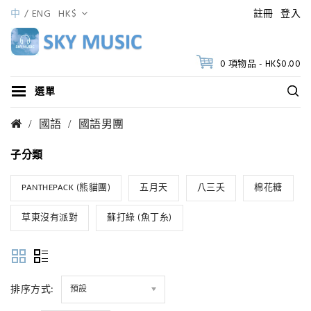
中
ENG
HK$
註冊
登入
0 項物品 - HK$0.00
選單
國語
國語男團
子分類
PANTHEPACK (熊貓團)
五月天
八三夭
棉花糖
草東沒有派對
蘇打綠 (魚丁糸)
排序方式:
預設