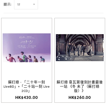
顯示:
12
蘇打綠 - 「二十年一刻
蘇打綠 韋瓦第復刻計畫最後
LiveBD」+「二十站一刻 Live
一站 《冬 未了（蘇打綠
2CD」
版）》
HK$430.00
HK$260.00