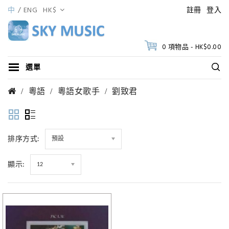
中
ENG
HK$
註冊
登入
0 項物品 - HK$0.00
選單
粵語
粵語女歌手
劉致君
排序方式:
預設
顯示:
12