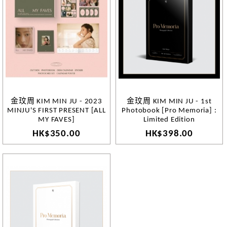
金玟周 KIM MIN JU - 2023
金玟周 KIM MIN JU - 1st
MINJU'S FIRST PRESENT [ALL
Photobook [Pro Memoria] :
MY FAVES]
Limited Edition
HK$350.00
HK$398.00