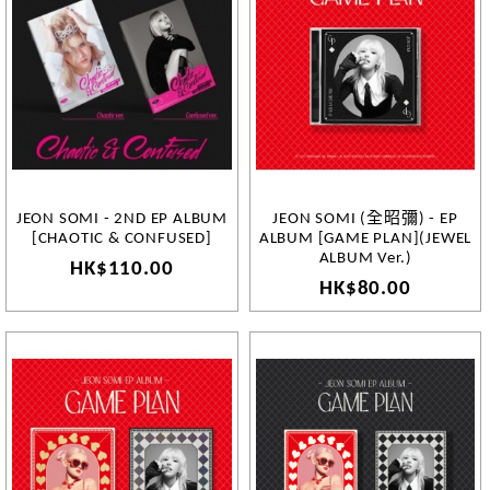
JEON SOMI - 2ND EP ALBUM
JEON SOMI (全昭彌) - EP
[CHAOTIC & CONFUSED]
ALBUM [GAME PLAN](JEWEL
ALBUM Ver.)
HK$110.00
HK$80.00