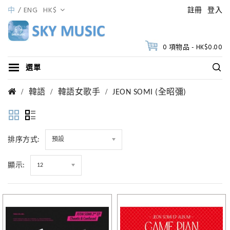
中
ENG
HK$
註冊
登入
0 項物品 - HK$0.00
選單
韓語
韓語女歌手
JEON SOMI (全昭彌)
排序方式:
預設
顯示:
12