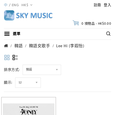
中
ENG
HK$
註冊
登入
0 項物品 - HK$0.00
選單
韓語
韓語女歌手
Lee Hi (李遐怡)
排序方式:
預設
顯示:
12