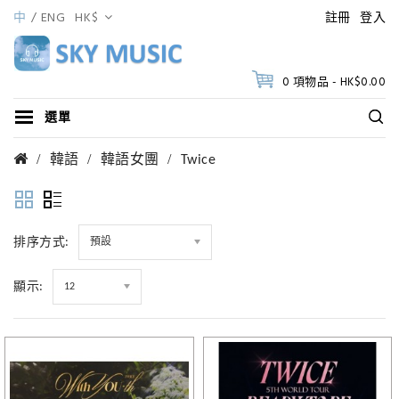
中
ENG
HK$
註冊
登入
0 項物品 - HK$0.00
選單
韓語
韓語女團
Twice
排序方式:
預設
顯示:
12