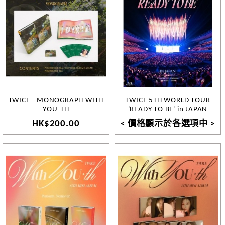
TWICE - MONOGRAPH WITH
TWICE 5TH WORLD TOUR
YOU-TH
'READY TO BE' in JAPAN
HK$200.00
< 價格顯示於各選項中 >