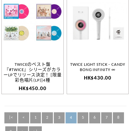
TWICEのベスト盤
TWICE LIGHT STICK - CANDY
『#TWICE』シリーズがカラ
BONG INFINITY ∞
ーLPでリリース決定！ [限量
HK$430.00
彩色唱片(LP)]4種
HK$450.00
|<
<
1
2
3
4
5
6
7
8