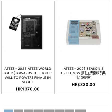
ATEEZ - 2025 ATEEZ WORLD
ATEEZ - 2026 SEASON'S
TOUR [TOWARDS THE LIGHT :
GREETINGS (附送預購特典
WILL TO POWER] FINALE IN
卡)(隨機)
SEOUL
HK$330.00
HK$370.00